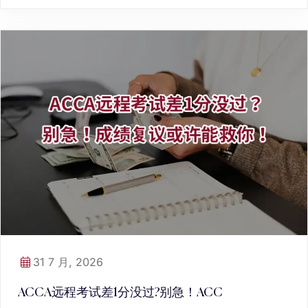
31 7 月, 2026
ACCA远程考试差1分没过?别急！ACC