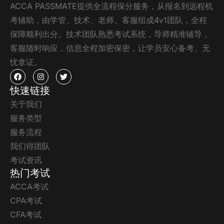
ACCA PASSMATE提供全流程保分服务，从报名到远程机
考辅助，由学管、技术、老师、客服组成4v1团队，全程
保障顺利出分。技术团队熟悉考试系统，导师精准辅导，
客服随时响应，信息全程加密保密，让学员安心备考、无
忧拿证。
快速链接
关于我们
服务类型
服务流程
我们得团队
考试资讯
热门考试
ACCA考试
CPA考试
CFA考试