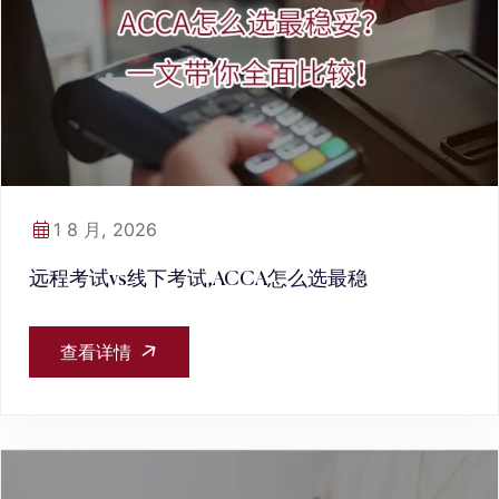
1 8 月, 2026
远程考试vs线下考试,ACCA怎么选最稳
查看详情