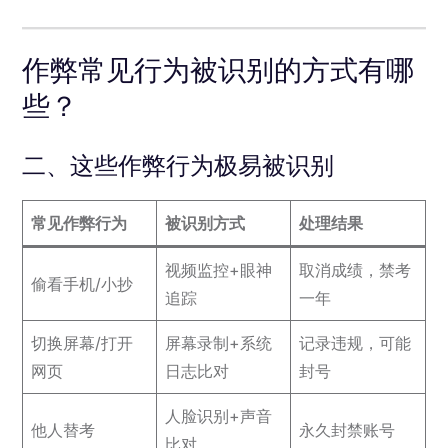
作弊常见行为被识别的方式有哪
些？
二、这些作弊行为极易被识别
常见作弊行为
被识别方式
处理结果
视频监控+眼神
取消成绩，禁考
偷看手机/小抄
追踪
一年
切换屏幕/打开
屏幕录制+系统
记录违规，可能
网页
日志比对
封号
人脸识别+声音
他人替考
永久封禁账号
比对